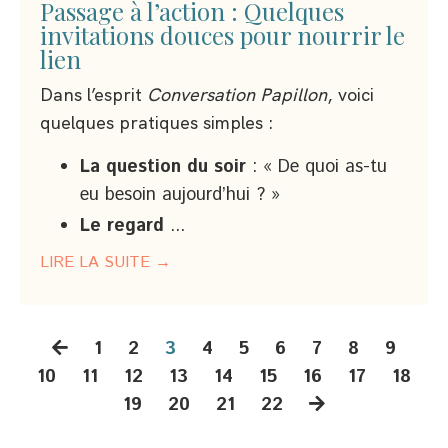
Passage à l’action : Quelques
invitations douces pour nourrir le
lien
Dans l’esprit
Conversation Papillon
, voici
quelques pratiques simples :
La question du soir
: « De quoi as-tu
eu besoin aujourd’hui ? »
Le regard
...
LIRE LA SUITE →
1
2
3
4
5
6
7
8
9
10
11
12
13
14
15
16
17
18
19
20
21
22