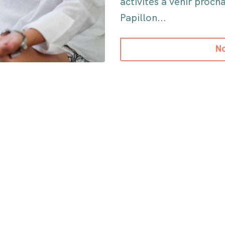
activités à venir proc
Papillon...
No