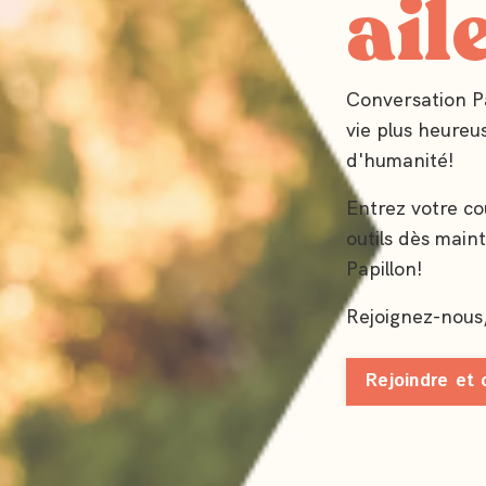
ail
Conversation Pa
vie plus heureu
d'humanité!
Entrez votre cou
outils dès main
Papillon!
Rejoignez-nous, 
Rejoindre et o