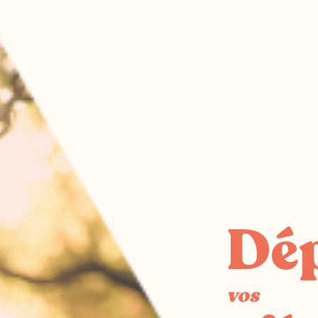
Dé
vos