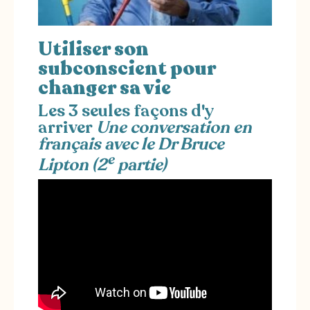
Utiliser son
subconscient pour
changer sa vie
Les 3 seules façons d'y
arriver
Une conversation en
français avec le Dr Bruce
e
Lipton (2
partie)