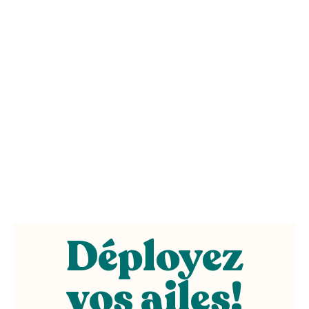
Déployez
vos ailes
!