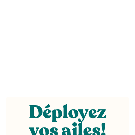
Déployez
vos ailes
!