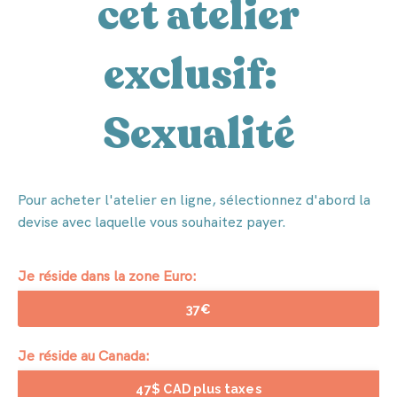
cet atelier
exclusif:
Sexualité
Pour acheter l'atelier en ligne, sélectionnez d'abord la
devise avec laquelle vous souhaitez payer.
Je réside dans la zone Euro:
37€
Je réside au Canada:
47$ CAD plus taxes