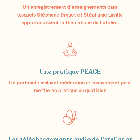
Un enregistrement d'enseignements dans
lesquels Stéphane Drouet et Stéphanie Laville
approfondissent la thématique de l'atelier.
Une pratique PEACE
Un protocole incluant méditation et mouvement pour
mettre en pratique au quotidien
Les téléchargements audio de l'atelier et