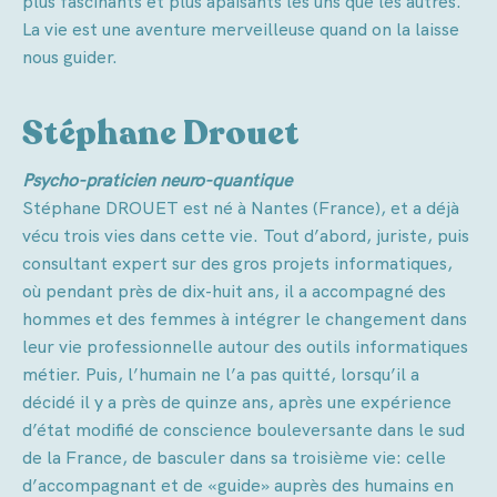
plus fascinants et plus apaisants les uns que les autres.
La vie est une aventure merveilleuse quand on la laisse
nous guider.
Stéphane Drouet
Psych
o-praticien neuro-quantique
Stéphane DROUET est né à Nantes (France), et a déjà
vécu trois vies dans cette vie. Tout d’abord, juriste, puis
consultant expert sur des gros projets informatiques,
où pendant près de dix-huit ans, il a accompagné des
hommes et des femmes à intégrer le changement dans
leur vie professionnelle autour des outils informatiques
métier. Puis, l’humain ne l’a pas quitté, lorsqu’il a
décidé il y a près de quinze ans, après une expérience
d’état modifié de conscience bouleversante dans le sud
de la France, de basculer dans sa troisième vie: celle
d’accompagnant et de «guide» auprès des humains en