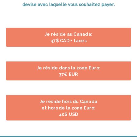
devise avec laquelle vous souhaitez payer.
Je réside au Canada:
47$ CAD + taxes
Je réside dans la zone Euro:
37€ EUR
Je réside hors du Canada
et hors de la zone Euro:
40$ USD