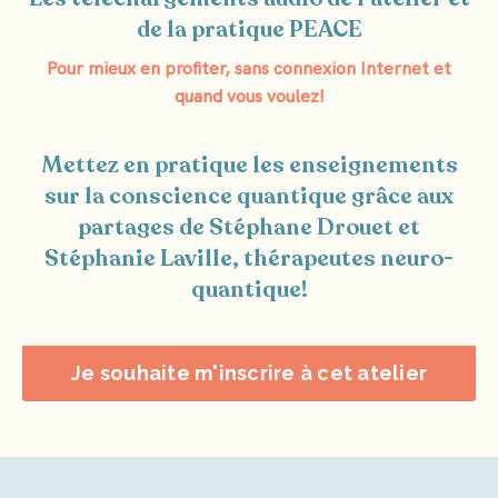
de la pratique PEACE
Pour mieux en profiter, sans connexion Internet et
quand vous voulez!
Mettez en pratique les enseignements
sur la conscience quantique grâce aux
partages de Stéphane Drouet et
Stéphanie Laville, thérapeutes neuro-
quantique!
Je souhaite m'inscrire à cet atelier