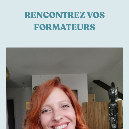
RENCONTREZ VOS
FORMATEURS