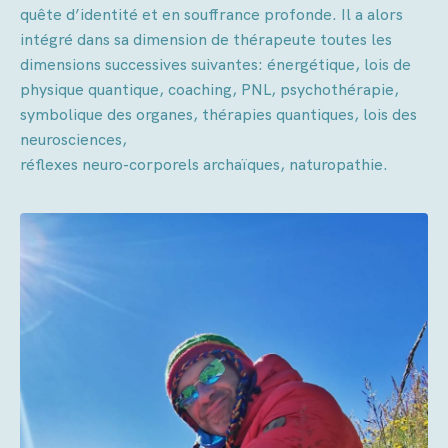
quête d’identité et en souffrance profonde. Il a alors
intégré dans sa dimension de thérapeute toutes les
dimensions successives suivantes: énergétique, lois de
physique quantique, coaching, PNL, psychothérapie,
symbolique des organes, thérapies quantiques, lois des
neurosciences,
réflexes neuro-corporels archaïques, naturopathie.